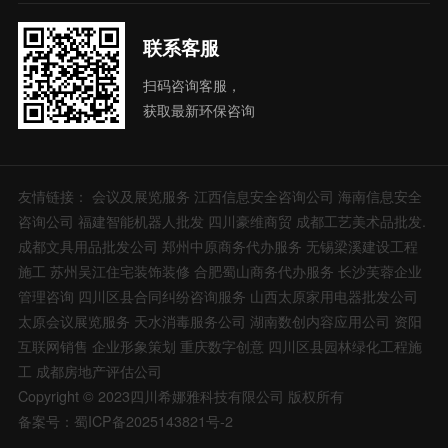
联系客服
扫码咨询客服，
获取最新环保咨询
友情链接：
会议及展览服务
江西信息安全咨询公司
海南信息安全
咨询公司
福建智能机器人批发
四川豪维商贸
成都工艺美术品批发.
成都文具用品批发公司
郑州中原商务代办服务
无锡梁溪建设工程
施工
苏州吴江住宅装饰装修
合肥蜀山商务代办服务
长沙芙蓉企业
管理咨询
四川区县合同纠纷咨询服务
山西太原家用电器批发公司
太原会议展览服务
天水消毒服务公司
湖南数创内容应用公司
资阳
互联网销售
企业形象策划
重庆数字创意
四川区县园林绿化工程施
工
成都房地产评估公司
Copyright © 2023四川希娜雅科技有限公司 版权所有
备案号：蜀ICP备2025143821号-2