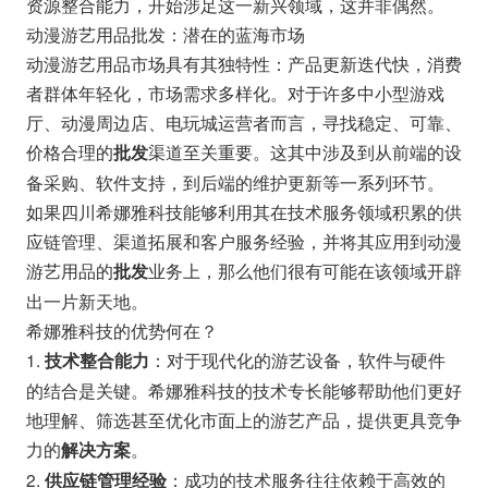
资源整合能力，开始涉足这一新兴领域，这并非偶然。
动漫游艺用品批发：潜在的蓝海市场
动漫游艺用品市场具有其独特性：产品更新迭代快，消费
者群体年轻化，市场需求多样化。对于许多中小型游戏
厅、动漫周边店、电玩城运营者而言，寻找稳定、可靠、
价格合理的
渠道至关重要。这其中涉及到从前端的设
批发
备采购、软件支持，到后端的维护更新等一系列环节。
如果四川希娜雅科技能够利用其在技术服务领域积累的供
应链管理、渠道拓展和客户服务经验，并将其应用到动漫
游艺用品的
业务上，那么他们很有可能在该领域开辟
批发
出一片新天地。
希娜雅科技的优势何在？
1.
：对于现代化的游艺设备，软件与硬件
技术整合能力
的结合是关键。希娜雅科技的技术专长能够帮助他们更好
地理解、筛选甚至优化市面上的游艺产品，提供更具竞争
力的
。
解决方案
2.
：成功的技术服务往往依赖于高效的
供应链管理经验