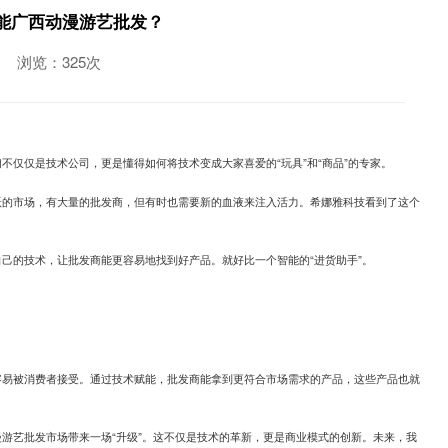
能广西动漫游艺批发？
浏览：325次
他们不仅仅是技术公司，更是懂得如何将技术变成大家喜爱的“玩具”和“商品”的专家。
跃的市场，有大量的批发商，但有时也需要新的血液来注入活力。希娜雅科技看到了这个
己的技术，让批发商能更容易地找到好产品。就好比一个智能的“进货助手”。
容易被消费者接受。通过技术赋能，批发商能拿到更符合市场需求的产品，这些产品也就
游艺批发市场带来一场“升级”。这不仅是技术的革新，更是商业模式的创新。未来，我